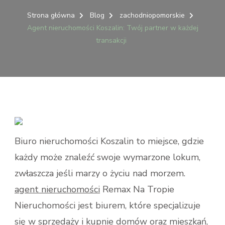
AGEN
NIER
Strona główna
Blog
zachodniopomorskie
KOSZA
Agent nieruchomości Koszalin: Twój partner w każdej
TWÓ
transakcji
PART
W
KAŻD
TRAN
Biuro nieruchomości Koszalin to miejsce, gdzie
każdy może znaleźć swoje wymarzone lokum,
zwłaszcza jeśli marzy o życiu nad morzem.
agent nieruchomości
Remax Na Tropie
Nieruchomości jest biurem, które specjalizuje
się w sprzedaży i kupnie domów oraz mieszkań,