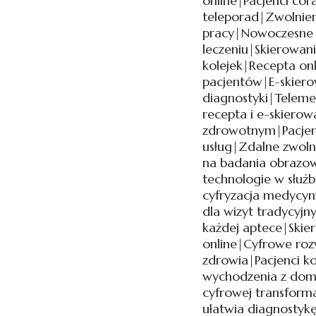
online|Pacjenci cora
teleporad|Zwolnien
pracy|Nowoczesne r
leczeniu|Skierowan
kolejek|Recepta onl
pacjentów|E-skiero
diagnostyki|Teleme
recepta i e-skierow
zdrowotnym|Pacjen
usług|Zdalne zwoln
na badania obrazo
technologie w służb
cyfryzacja medycyn
dla wizyt tradycyj
każdej aptece|Skie
online|Cyfrowe roz
zdrowia|Pacjenci k
wychodzenia z domu
cyfrowej transforma
ułatwia diagnostykę