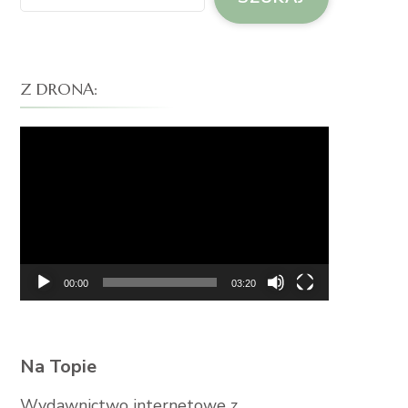
Z DRONA:
Odtwarzacz
video
00:00
03:20
Na Topie
Wydawnictwo internetowe z