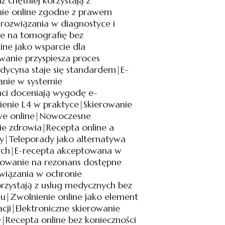
z chętniej korzystają z
ie online zgodne z prawem
ozwiązania w diagnostyce i
ie na tomografię bez
ine jako wsparcie dla
wanie przyspiesza proces
dycyna staje się standardem|E-
anie w systemie
ci doceniają wygodę e-
ienie L4 w praktyce|Skierowanie
we online|Nowoczesne
ie zdrowia|Recepta online a
y|Teleporady jako alternatywa
nych|E-recepta akceptowana w
rowanie na rezonans dostępne
wiązania w ochronie
orzystają z usług medycznych bez
|Zwolnienie online jako element
cji|Elektroniczne skierowanie
|Recepta online bez konieczności