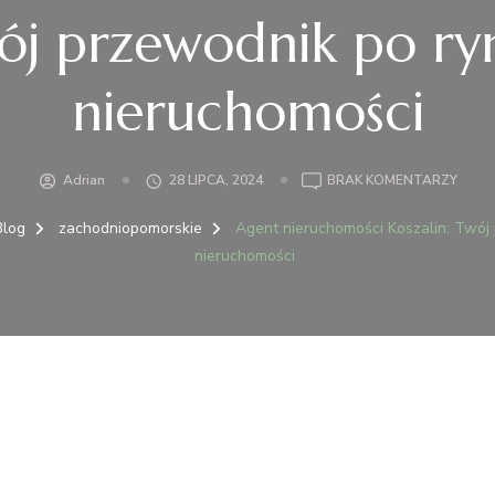
ój przewodnik po ry
nieruchomości
DO
Adrian
28 LIPCA, 2024
BRAK KOMENTARZY
AGEN
NIER
Blog
zachodniopomorskie
Agent nieruchomości Koszalin: Twój
KOSZA
nieruchomości
TWÓ
PRZE
PO
RYNK
NIER