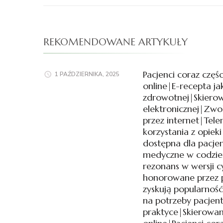
REKOMENDOWANE ARTYKUŁY
Pacjenci coraz częś
1 PAŹDZIERNIKA, 2025
online|E-recepta j
zdrowotnej|Skierow
elektronicznej|Zwol
przez internet|Tel
korzystania z opiek
dostępna dla pacj
medyczne w codzie
rezonans w wersji c
honorowane przez 
zyskują popularno
na potrzeby pacjen
praktyce|Skierowan