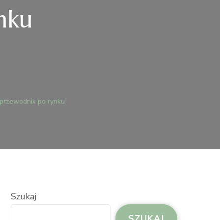
nku
T
UCHOMOŚCI
 przewodnik po rynku
LIN:
J
WODNIK
U
UCHOMOŚCI
Szukaj
SZUKAJ