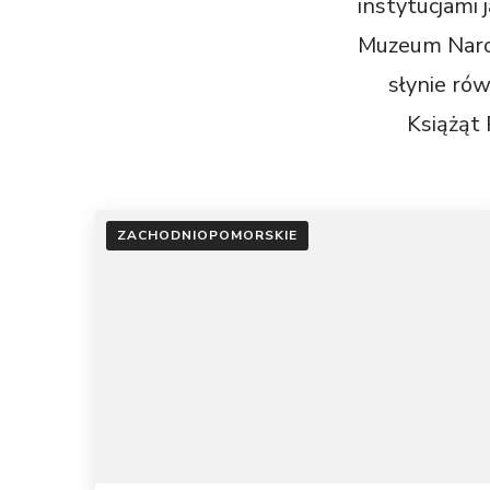
instytucjami 
Muzeum Naro
słynie ró
Książąt 
ZACHODNIOPOMORSKIE