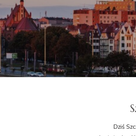
S
Dziś Szc