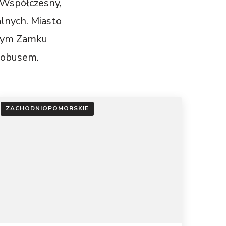
r Współczesny,
nych. Miasto
 tym Zamku
Globusem.
ZACHODNIOPOMORSKIE