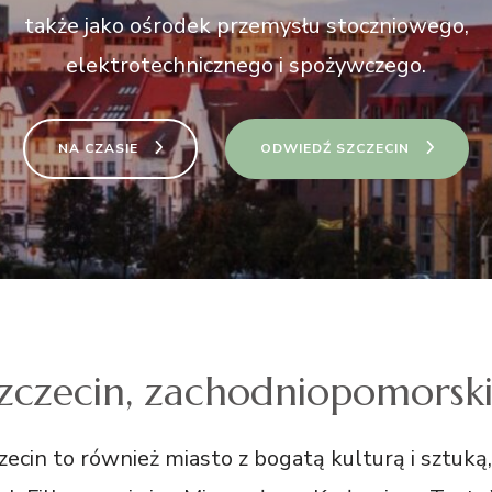
także jako ośrodek przemysłu stoczniowego,
elektrotechnicznego i spożywczego.
NA CZASIE
ODWIEDŹ SZCZECIN
zczecin, zachodniopomorsk
zecin to również miasto z bogatą kulturą i sztuką,