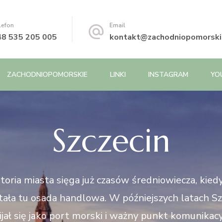
lefon
Email
48 535 205 005
kontakt@zachodniopomorskie
ZACHODNIOPOMORSKIE
LINKI
INSTAGRAM
YO
Szczecin
toria miasta sięga już czasów średniowiecza, kied
ała tu osada handlowa. W późniejszych latach Sz
jał się jako port morski i ważny punkt komunikacy