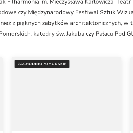
jak Filharmonia im. Mieczysława Karłowicza, Teat
dowe czy Międzynarodowy Festiwal Sztuk Wizual
wnież z pięknych zabytków architektonicznych, w
Pomorskich, katedry św. Jakuba czy Pałacu Pod 
ZACHODNIOPOMORSKIE