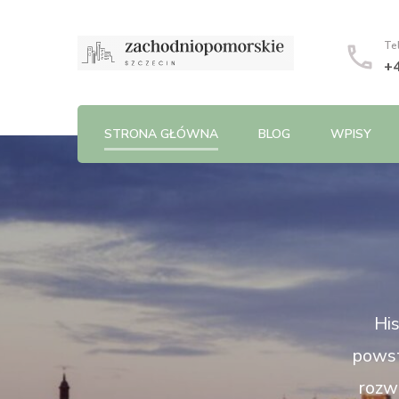
Te
+
STRONA GŁÓWNA
BLOG
WPISY
His
powst
rozwi