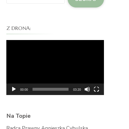
Z DRONA:
Odtwarzacz
video
00:00
03:20
Na Topie
Radca Prawny Agnieszka Cybulska