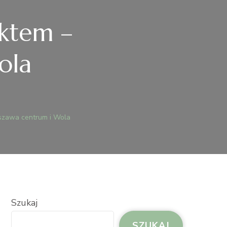
ektem –
ola
TÓWKI
OWE
szawa centrum i Wola
EKTEM
SZAWA
RUM
A
Szukaj
SZUKAJ