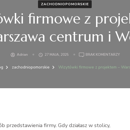
ZACHODNIOPOMORSKIE
wki firmowe z proj
rszawa centrum i W
DO
Adrian
27 MAJA, 2025
BRAK KOMENTARZY
WIZY
FIRM
og
zachodniopomorskie
Wizytówki firmowe z projektem – War
Z
PROJ
–
WAR
CENT
I
WOL
przedstawienia firmy. Gdy działasz w stolicy,