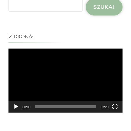
SZUKAJ
Z DRONA:
Odtwarzacz
video
00:00
03:20