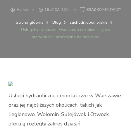
DO
Adrian
16 LIPCA, 2024
BRAK KOMENTARZY
USŁU
HYDR
Strona główna
Blog
zachodniopomorskie
WAR
Usługi hydrauliczne Warszawa i okolice: szybka
I
interwencja i profesjonalne naprawy
OKOLI
SZYB
INTE
I
PROF
NAP
Usługi hydrauliczne i montażowe w Warszawie
oraz jej najbliższych okolicach, takich jak
Legionowo, Wołomin, Sulejówek i Otwock,
oferują rozległy zakres działań