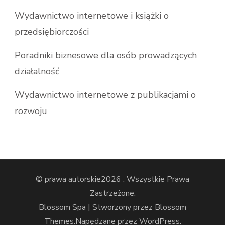
Wydawnictwo internetowe i książki o
przedsiębiorczości
Poradniki biznesowe dla osób prowadzących
działalność
Wydawnictwo internetowe z publikacjami o
rozwoju
© prawa autorskie2026
. Wszystkie Prawa
Zastrzeżone.
Blossom Spa | Stworzony przez
Blossom
Themes
.Napędzane przez
WordPress
.