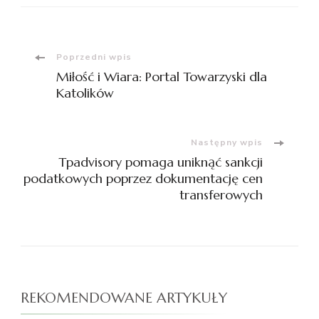
Nawigacja
Poprzedni wpis
Miłość i Wiara: Portal Towarzyski dla
wpisu
Katolików
Następny wpis
Tpadvisory pomaga uniknąć sankcji
podatkowych poprzez dokumentację cen
transferowych
REKOMENDOWANE ARTYKUŁY