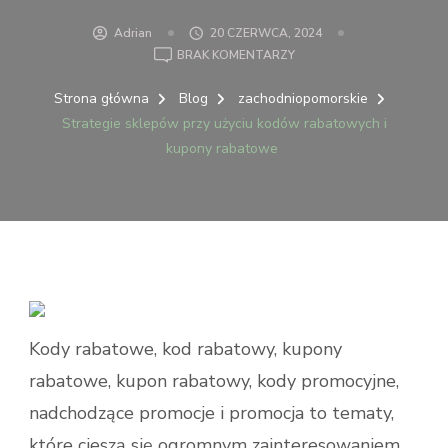
Adrian
20 CZERWCA, 2024
DO
BRAK KOMENTARZY
STRATEGIE
SKLEPÓW
Strona główna
Blog
zachodniopomorskie
PRZY
Strategie sklepów przy użyciu kodów rabatowych i
UŻYCIU
kupony rabatowe
KODÓW
RABATOWYCH
I
KUPONY
RABATOWE
Kody rabatowe, kod rabatowy, kupony
rabatowe, kupon rabatowy, kody promocyjne,
nadchodzące promocje i promocja to tematy,
które cieszą się ogromnym zainteresowaniem