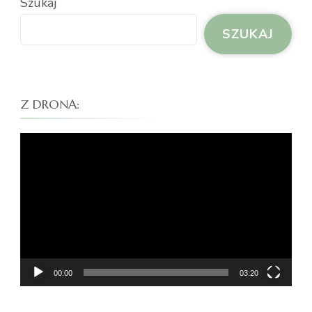
Szukaj
SZUKAJ
Z DRONA:
Odtwarzacz
video
00:00
03:20