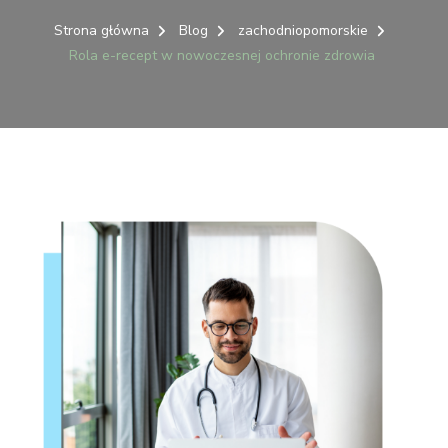
ROLA
E-
Strona główna
Blog
zachodniopomorskie
RECE
Rola e-recept w nowoczesnej ochronie zdrowia
W
NOWO
OCHR
ZDRO