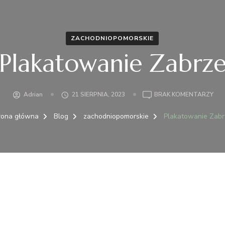
ZACHODNIOPOMORSKIE
Plakatowanie Zabrz
DO
Adrian
21 SIERPNIA, 2023
BRAK KOMENTARZY
PLA
ZAB
rona główna
Blog
zachodniopomorskie
Plakatowanie Zabr