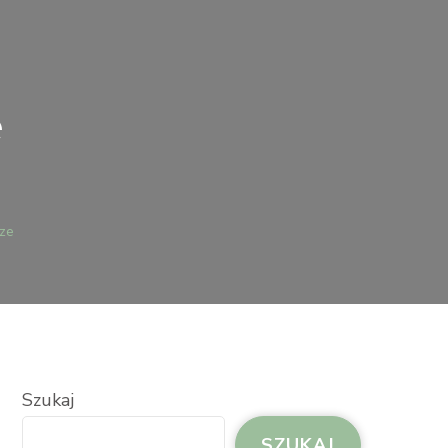
e
KATOWANIE
RZE
ze
Szukaj
SZUKAJ