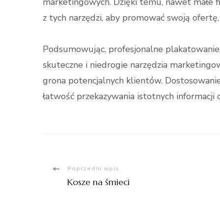
marketingowych. Dzięki temu, nawet małe 
z tych narzędzi, aby promować swoją ofertę.
Podsumowując, profesjonalne plakatowanie
skuteczne i niedrogie narzędzia marketingo
grona potencjalnych klientów. Dostosowanie
łatwość przekazywania istotnych informacji 
Nawigacja
Poprzedni wpis
Kosze na śmieci
wpisu