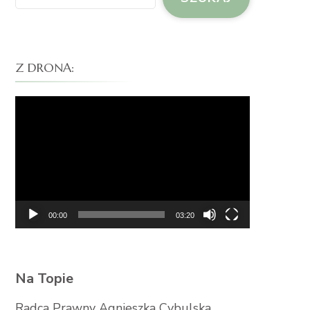
Z DRONA:
Odtwarzacz
video
00:00
03:20
Na Topie
Radca Prawny Agnieszka Cybulska