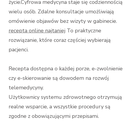
życie.Cyfrowa medycyna staje się codziennością
ZDROWIA|RECEPTA
ONLINE
wielu osób. Zdalne konsultacje umożliwiają
A
omówienie objawów bez wizyty w gabinecie.
CYFRYZACJA
MEDYCYNY|TELEPORADY
recepta online najtaniej
To praktyczne
JAKO
rozwiązanie, które coraz częściej wybierają
ALTERNATYWA
DLA
pacjenci.
WIZYT
TRADYCYJNYCH|E-
RECEPTA
Recepta dostępna o każdej porze, e-zwolnienie
AKCEPTOWANA
czy e-skierowanie są dowodem na rozwój
W
KAŻDEJ
telemedycyny.
APTECE|SKIEROWANIE
Użytkownicy systemu zdrowotnego otrzymują
NA
REZONANS
realne wsparcie, a wszystkie procedury są
DOSTĘPNE
zgodne z obowiązującymi przepisami.
ONLINE|CYFROWE
ROZWIĄZANIA
W