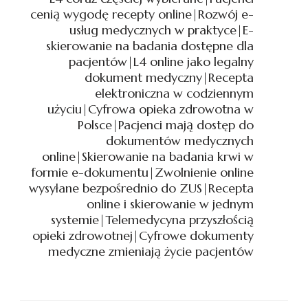
UŻYCIU|CYFROWA
cenią wygodę recepty online|Rozwój e-
OPIEKA
usług medycznych w praktyce|E-
ZDROWOTNA
skierowanie na badania dostępne dla
W
pacjentów|L4 online jako legalny
POLSCE|PACJENCI
MAJĄ
dokument medyczny|Recepta
DOSTĘP
elektroniczna w codziennym
DO
użyciu|Cyfrowa opieka zdrowotna w
DOKUMENTÓW
Polsce|Pacjenci mają dostęp do
MEDYCZNYCH
dokumentów medycznych
ONLINE|SKIEROWANIE
online|Skierowanie na badania krwi w
NA
formie e-dokumentu|Zwolnienie online
BADANIA
wysyłane bezpośrednio do ZUS|Recepta
KRWI
online i skierowanie w jednym
W
systemie|Telemedycyna przyszłością
FORMIE
E-
opieki zdrowotnej|Cyfrowe dokumenty
DOKUMENTU|ZWOLNIENI
medyczne zmieniają życie pacjentów
ONLINE
WYSYŁANE
BEZPOŚREDNIO
DO