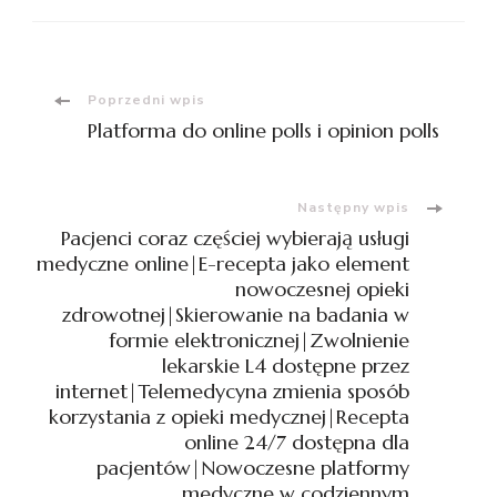
OCHRONIE
ZDROWIA|PACJENCI
KORZYSTAJĄ
Z
Nawigacja
USŁUG
Poprzedni wpis
MEDYCZNYCH
Platforma do online polls i opinion polls
BEZ
wpisu
WYCHODZENIA
Z
Następny wpis
DOMU|ZWOLNIENIE
Pacjenci coraz częściej wybierają usługi
ONLINE
JAKO
medyczne online|E-recepta jako element
ELEMENT
nowoczesnej opieki
CYFROWEJ
zdrowotnej|Skierowanie na badania w
TRANSFORMACJI|ELEKTR
formie elektronicznej|Zwolnienie
SKIEROWANIE
lekarskie L4 dostępne przez
UŁATWIA
internet|Telemedycyna zmienia sposób
DIAGNOSTYKĘ|RECEPTA
korzystania z opieki medycznej|Recepta
ONLINE
online 24/7 dostępna dla
BEZ
pacjentów|Nowoczesne platformy
KONIECZNOŚCI
medyczne w codziennym
WIZYTY