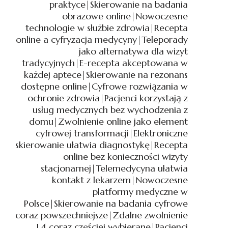
praktyce|Skierowanie na badania
RECEPTY
obrazowe online|Nowoczesne
ONLINE|ROZWÓJ
technologie w służbie zdrowia|Recepta
E-
USŁUG
online a cyfryzacja medycyny|Teleporady
MEDYCZNYCH
jako alternatywa dla wizyt
W
tradycyjnych|E-recepta akceptowana w
PRAKTYCE|E-
każdej aptece|Skierowanie na rezonans
SKIEROWANIE
dostępne online|Cyfrowe rozwiązania w
NA
ochronie zdrowia|Pacjenci korzystają z
BADANIA
usług medycznych bez wychodzenia z
DOSTĘPNE
domu|Zwolnienie online jako element
DLA
cyfrowej transformacji|Elektroniczne
PACJENTÓW|L4
skierowanie ułatwia diagnostykę|Recepta
ONLINE
JAKO
online bez konieczności wizyty
LEGALNY
stacjonarnej|Telemedycyna ułatwia
DOKUMENT
kontakt z lekarzem|Nowoczesne
MEDYCZNY|RECEPTA
platformy medyczne w
ELEKTRONICZNA
Polsce|Skierowanie na badania cyfrowe
W
coraz powszechniejsze|Zdalne zwolnienie
CODZIENNYM
L4 coraz częściej wybierane|Pacjenci