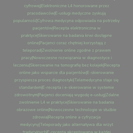
OPIEKI
cyfrowej|Elektroniczne L4 honorowane przez
ZDROWOTNEJ|SKIEROWA
pracodawców|E-usługi medyczne zyskują
NA
BADANIA
popularność|Cyfrowa medycyna odpowiada na potrzeby
W
pacjentów|Recepta elektroniczna w
FORMIE
praktyce|Skierowanie na badania krwi dostępne
ELEKTRONICZNEJ|ZWOLNI
online|Pacjenci coraz chętniej korzystają z
LEKARSKIE
teleporad|Zwolnienie online zgodne z prawem
L4
DOSTĘPNE
pracy|Nowoczesne rozwiązania w diagnostyce i
PRZEZ
leczeniu|Skierowanie na tomografię bez kolejek|Recepta
INTERNET|TELEMEDYCYN
online jako wsparcie dla pacjentów|E-skierowanie
ZMIENIA
przyspiesza proces diagnostyki|Telemedycyna staje się
SPOSÓB
standardem|E-recepta i e-skierowanie w systemie
KORZYSTANIA
Z
zdrowotnym|Pacjenci doceniają wygodę e-usług|Zdalne
OPIEKI
zwolnienie L4 w praktyce|Skierowanie na badania
MEDYCZNEJ|RECEPTA
obrazowe online|Nowoczesne technologie w służbie
ONLINE
zdrowia|Recepta online a cyfryzacja
24/7
medycyny|Teleporady jako alternatywa dla wizyt
DOSTĘPNA
tradycyjnych|E-recepta akceptowana w każdej
DLA