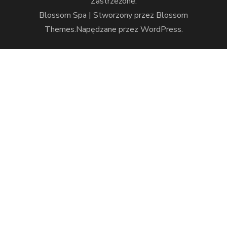
Zastrzeżone.
Blossom Spa | Stworzony przez
Blossom
Themes
.Napędzane przez
WordPress
.