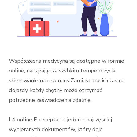
ROZWIĄZANIA
W
DIAGNOSTYCE
I
LECZENIU|SKIEROWANIE
NA
TOMOGRAFIĘ
BEZ
KOLEJEK|RECEPTA
ONLINE
Współczesna medycyna są dostępne w formie
JAKO
online, nadążając za szybkim tempem życia.
WSPARCIE
DLA
skierowanie na rezonans
Zamiast tracić czas na
PACJENTÓW|E-
dojazdy, każdy chętny może otrzymać
SKIEROWANIE
PRZYSPIESZA
potrzebne zaświadczenia zdalnie.
PROCES
DIAGNOSTYKI|TELEMEDY
STAJE
L4 online
E-recepta to jeden z najczęściej
SIĘ
wybieranych dokumentów, który daje
STANDARDEM|E-
RECEPTA