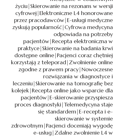
życiu|Skierowanie na rezonans w wersji
STACJONARNEJ|TELEMED
UŁATWIA
cyfrowej|Elektroniczne L4 honorowane
KONTAKT
przez pracodawców|E-usługi medyczne
Z
zyskują popularność|Cyfrowa medycyna
LEKARZEM|NOWOCZESNE
odpowiada na potrzeby
PLATFORMY
pacjentów|Recepta elektroniczna w
MEDYCZNE
praktyce|Skierowanie na badania krwi
W
dostępne online|Pacjenci coraz chętniej
POLSCE|SKIEROWANIE
korzystają z teleporad|Zwolnienie online
NA
zgodne z prawem pracy|Nowoczesne
BADANIA
rozwiązania w diagnostyce i
CYFROWE
CORAZ
leczeniu|Skierowanie na tomografię bez
POWSZECHNIEJSZE|ZDAL
kolejek|Recepta online jako wsparcie dla
ZWOLNIENIE
pacjentów|E-skierowanie przyspiesza
L4
proces diagnostyki|Telemedycyna staje
CORAZ
się standardem|E-recepta i e-
CZĘŚCIEJ
skierowanie w systemie
WYBIERANE|PACJENCI
zdrowotnym|Pacjenci doceniają wygodę
CENIĄ
e-usług|Zdalne zwolnienie L4 w
WYGODĘ