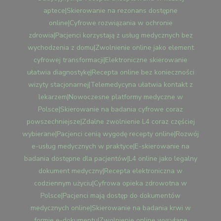
PACJENTÓW|NOWOCZES
aptece|Skierowanie na rezonans dostępne
PLATFORMY
online|Cyfrowe rozwiązania w ochronie
MEDYCZNE
zdrowia|Pacjenci korzystają z usług medycznych bez
W
wychodzenia z domu|Zwolnienie online jako element
CODZIENNYM
cyfrowej transformacji|Elektroniczne skierowanie
ŻYCIU|SKIEROWANIE
NA
ułatwia diagnostykę|Recepta online bez konieczności
REZONANS
wizyty stacjonarnej|Telemedycyna ułatwia kontakt z
W
lekarzem|Nowoczesne platformy medyczne w
WERSJI
Polsce|Skierowanie na badania cyfrowe coraz
CYFROWEJ|ELEKTRONICZ
powszechniejsze|Zdalne zwolnienie L4 coraz częściej
L4
HONOROWANE
wybierane|Pacjenci cenią wygodę recepty online|Rozwój
PRZEZ
e-usług medycznych w praktyce|E-skierowanie na
PRACODAWCÓW|E-
badania dostępne dla pacjentów|L4 online jako legalny
USŁUGI
dokument medyczny|Recepta elektroniczna w
MEDYCZNE
codziennym użyciu|Cyfrowa opieka zdrowotna w
ZYSKUJĄ
POPULARNOŚĆ|CYFROW
Polsce|Pacjenci mają dostęp do dokumentów
MEDYCYNA
medycznych online|Skierowanie na badania krwi w
ODPOWIADA
formie e-dokumentu|Zwolnienie online wysyłane