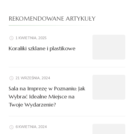
ZUS|RECEPTA
ONLINE
REKOMENDOWANE ARTYKUŁY
I
SKIEROWANIE
W
JEDNYM
1 KWIETNIA, 2025
SYSTEMIE|TELEMEDYCYN
Koraliki szklane i plastikowe
PRZYSZŁOŚCIĄ
OPIEKI
ZDROWOTNEJ|CYFROWE
DOKUMENTY
MEDYCZNE
21 WRZEŚNIA, 2024
ZMIENIAJĄ
ŻYCIE
Sala na Imprezę w Poznaniu: Jak
PACJENTÓW
Wybrać Idealne Miejsce na
Twoje Wydarzenie?
6 KWIETNIA, 2024