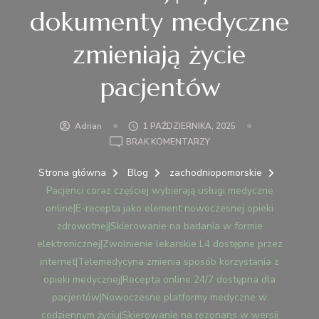
dokumenty medyczne
zmieniają życie
pacjentów
Adrian
1 PAŹDZIERNIKA, 2025
DO
BRAK KOMENTARZY
PACJENCI
CORAZ
Strona główna
Blog
zachodniopomorskie
CZĘŚCIEJ
Pacjenci coraz częściej wybierają usługi medyczne
WYBIERAJĄ
online|E-recepta jako element nowoczesnej opieki
USŁUGI
zdrowotnej|Skierowanie na badania w formie
MEDYCZNE
elektronicznej|Zwolnienie lekarskie L4 dostępne przez
ONLINE|E-
internet|Telemedycyna zmienia sposób korzystania z
RECEPTA
JAKO
opieki medycznej|Recepta online 24/7 dostępna dla
ELEMENT
pacjentów|Nowoczesne platformy medyczne w
NOWOCZESNEJ
codziennym życiu|Skierowanie na rezonans w wersji