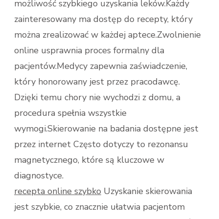
możliwość szybkiego uzyskania leków.Każdy
I
zainteresowany ma dostęp do recepty, który
E-
SKIEROWANIE
można zrealizować w każdej aptece.Zwolnienie
W
online usprawnia proces formalny dla
SYSTEMIE
ZDROWOTNYM|PACJENCI
pacjentów.Medycy zapewnia zaświadczenie,
DOCENIAJĄ
który honorowany jest przez pracodawcę.
WYGODĘ
E-
Dzięki temu chory nie wychodzi z domu, a
USŁUG|ZDALNE
ZWOLNIENIE
procedura spełnia wszystkie
L4
wymogi.Skierowanie na badania dostępne jest
W
PRAKTYCE|SKIEROWANIE
przez internet Często dotyczy to rezonansu
NA
magnetycznego, które są kluczowe w
BADANIA
OBRAZOWE
diagnostyce.
ONLINE|NOWOCZESNE
recepta online szybko
Uzyskanie skierowania
TECHNOLOGIE
W
jest szybkie, co znacznie ułatwia pacjentom
SŁUŻBIE