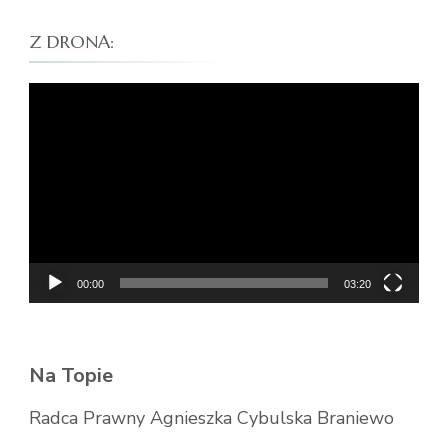
Z DRONA:
Odtwarzacz
video
00:00
03:20
Na Topie
Radca Prawny Agnieszka Cybulska Braniewo