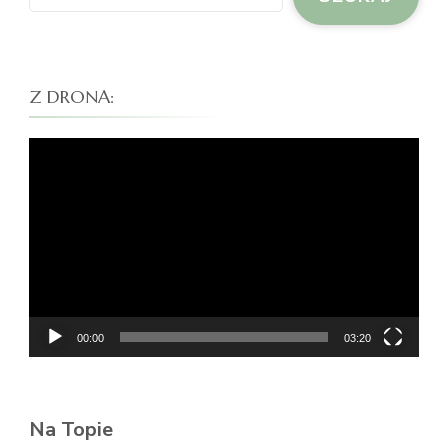
Z DRONA:
Odtwarzacz
video
00:00
03:20
Na Topie