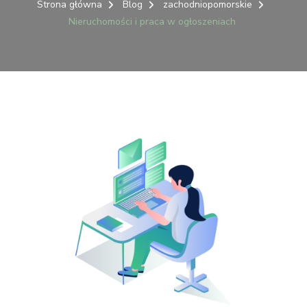
I
Strona główna
Blog
zachodniopomorskie
PRACA
Nieruchomości i praca w ogłoszeniach
W
OGŁOSZENIACH