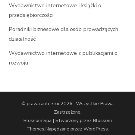
Wydawnictwo internetowe i książki o
przedsiębiorczości
Poradniki biznesowe dla osób prowadzących
działalność
Wydawnictwo internetowe z publikacjami o
rozwoju
© prawa autorskie2026
. Wszystkie Prawa
Zastrzeżone.
Blossom Spa | Stworzony przez
Blossom
Themes
.Napędzane przez
WordPress
.