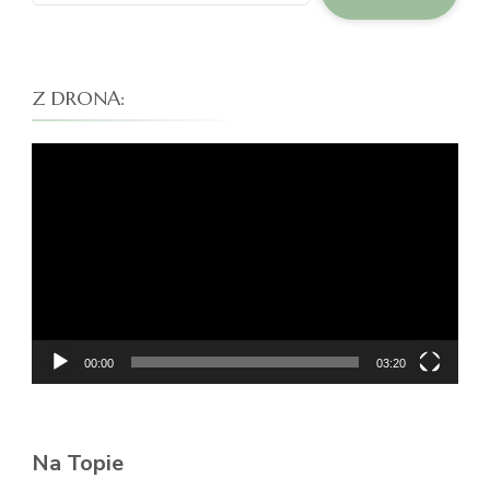
Z DRONA:
Odtwarzacz
video
00:00
03:20
Na Topie