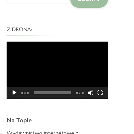
Z DRONA:
Odtwarzacz
video
00:00
03:20
Na Topie
Wydawnictwo internetowe z