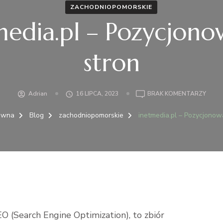
ZACHODNIOPOMORSKIE
media.pl – Pozycjono
stron
DO
Adrian
16 LIPCA, 2023
BRAK KOMENTARZY
INETM
–
ówna
Blog
zachodniopomorskie
inetmedia.pl – Pozycjonow
POZY
STR
O (Search Engine Optimization), to zbiór