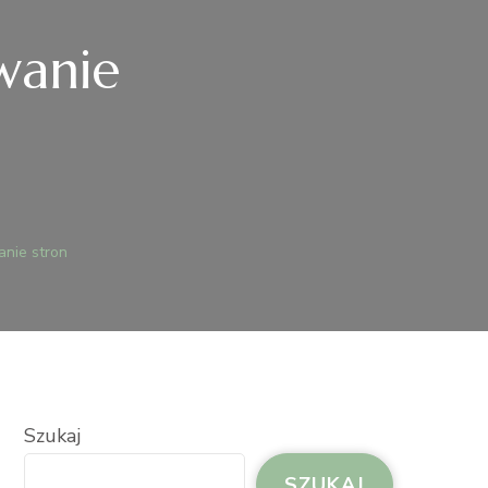
wanie
EDIA.PL
anie stron
CJONOWANIE
ON
Szukaj
SZUKAJ