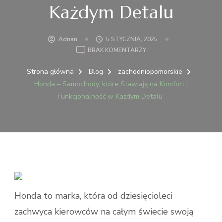
Każdym Detalu
Adrian
5 STYCZNIA, 2025
DO
BRAK KOMENTARZY
HONDA
–
Strona główna
Blog
zachodniopomorskie
SAMOCHODY,
Honda – Samochody, które Stawiają na Komfort i
KTÓRE
Funkcjonalność w Każdym Detalu
STAWIAJĄ
NA
KOMFORT
I
FUNKCJONALNOŚĆ
W
KAŻDYM
DETALU
Honda to marka, która od dziesięcioleci
zachwyca kierowców na całym świecie swoją