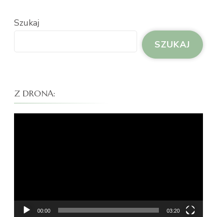
Szukaj
SZUKAJ
Z DRONA:
Odtwarzacz
video
00:00
03:20