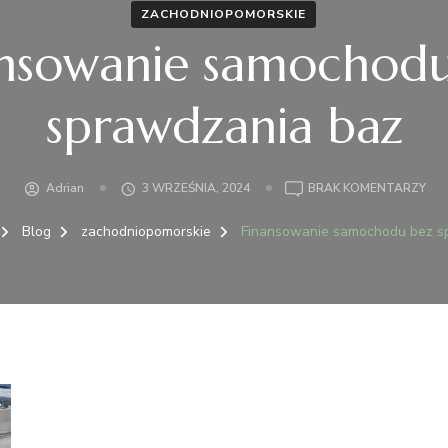
ZACHODNIOPOMORSKIE
ansowanie samochodu
sprawdzania baz
DO
Adrian
3 WRZEŚNIA, 2024
BRAK KOMENTARZY
FIN
SA
Blog
zachodniopomorskie
Finansowanie samochodu bez s
BEZ
SP
BA