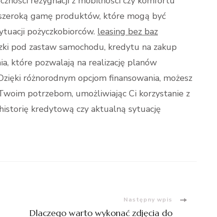
czności rezygnacji z mobilności czy komfortu
e szeroką gamę produktów, które mogą być
ytuacji pożyczkobiorców.
leasing bez baz
czki pod zastaw samochodu, kredytu na zakup
nia, które pozwalają na realizację planów
Dzięki różnorodnym opcjom finansowania, możesz
 Twoim potrzebom, umożliwiając Ci korzystanie z
istorię kredytową czy aktualną sytuację
Następny wpis
Dlaczego warto wykonać zdjęcia do