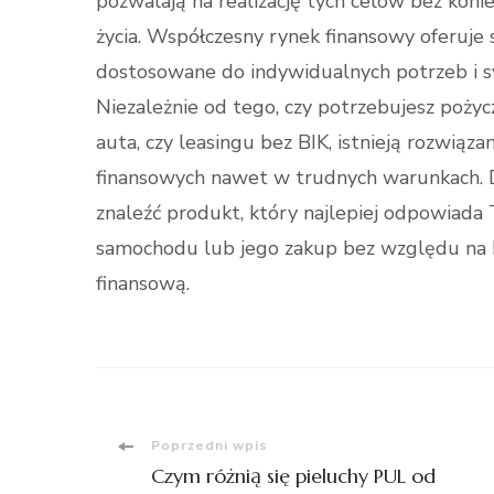
pozwalają na realizację tych celów bez konie
życia. Współczesny rynek finansowy oferuj
dostosowane do indywidualnych potrzeb i s
Niezależnie od tego, czy potrzebujesz poży
auta, czy leasingu bez BIK, istnieją rozwiąza
finansowych nawet w trudnych warunkach. 
znaleźć produkt, który najlepiej odpowiada
samochodu lub jego zakup bez względu na h
finansową.
Nawigacja
Poprzedni wpis
Czym różnią się pieluchy PUL od