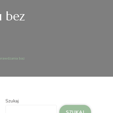
 bez
ANSOWANIE
MOCHODU
prawdzania baz
RAWDZANIA
Z
Szukaj
SZUKAJ