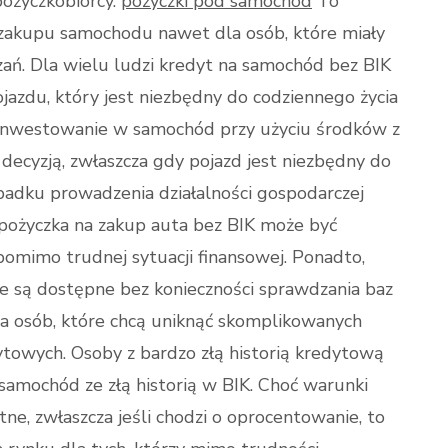
pożyczkobiorcy.
pożyczki pod samochód
To
 zakupu samochodu nawet dla osób, które miały
zań. Dla wielu ludzi kredyt na samochód bez BIK
jazdu, który jest niezbędny do codziennego życia
. Inwestowanie w samochód przy użyciu środków z
decyzją, zwłaszcza gdy pojazd jest niezbędny do
adku prowadzenia działalności gospodarczej
, pożyczka na zakup auta bez BIK może być
pomimo trudnej sytuacji finansowej. Ponadto,
óre są dostępne bez konieczności sprawdzania baz
la osób, które chcą uniknąć skomplikowanych
towych. Osoby z bardzo złą historią kredytową
samochód ze złą historią w BIK. Choć warunki
ne, zwłaszcza jeśli chodzi o oprocentowanie, to