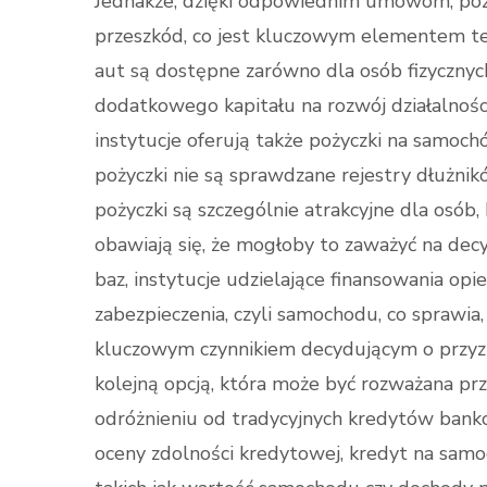
Jednakże, dzięki odpowiednim umowom, poży
przeszkód, co jest kluczowym elementem te
aut są dostępne zarówno dla osób fizycznych
dodatkowego kapitału na rozwój działalnoś
instytucje oferują także pożyczki na samochó
pożyczki nie są sprawdzane rejestry dłużnik
pożyczki są szczególnie atrakcyjne dla osób
obawiają się, że mogłoby to zaważyć na dec
baz, instytucje udzielające finansowania op
zabezpieczenia, czyli samochodu, co sprawia,
kluczowym czynnikiem decydującym o przyzn
kolejną opcją, która może być rozważana pr
odróżnieniu od tradycyjnych kredytów banko
oceny zdolności kredytowej, kredyt na samoc