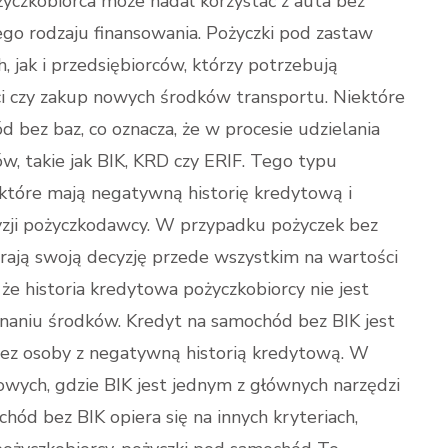
czkobiorca może nadal korzystać z auta bez
go rodzaju finansowania. Pożyczki pod zastaw
, jak i przedsiębiorców, którzy potrzebują
ci czy zakup nowych środków transportu. Niektóre
d bez baz, co oznacza, że w procesie udzielania
ów, takie jak BIK, KRD czy ERIF. Tego typu
, które mają negatywną historię kredytową i
yzji pożyczkodawcy. W przypadku pożyczek bez
ierają swoją decyzję przede wszystkim na wartości
 że historia kredytowa pożyczkobiorcy nie jest
aniu środków. Kredyt na samochód bez BIK jest
zez osoby z negatywną historią kredytową. W
wych, gdzie BIK jest jednym z głównych narzędzi
hód bez BIK opiera się na innych kryteriach,