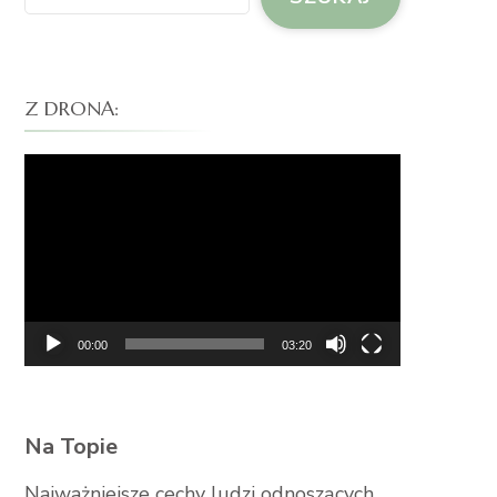
Z DRONA:
Odtwarzacz
video
00:00
03:20
Na Topie
Najważniejsze cechy ludzi odnoszących