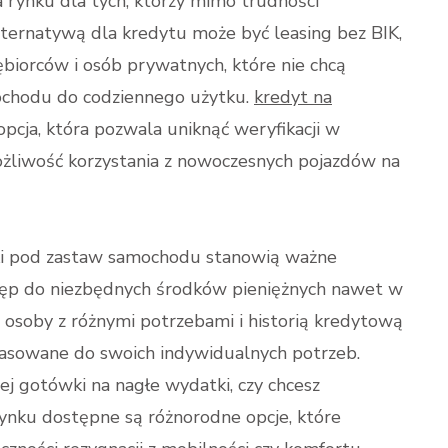
 rynku dla tych, którzy mimo trudności
ternatywą dla kredytu może być leasing bez BIK,
iębiorców i osób prywatnych, które nie chcą
ochodu do codziennego użytku.
kredyt na
pcja, która pozwala uniknąć weryfikacji w
możliwość korzystania z nowoczesnych pojazdów na
zki pod zastaw samochodu stanowią ważne
stęp do niezbędnych środków pieniężnych nawet w
, osoby z różnymi potrzebami i historią kredytową
asowane do swoich indywidualnych potrzeb.
iej gotówki na nagłe wydatki, czy chcesz
nku dostępne są różnorodne opcje, które