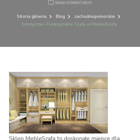
DO
BRAK KOMENTARZY
ESTETYCZNE
I
Strona główna
Blog
zachodniopomorskie
FUNKCJONALNE
Estetyczne i Funkcjonalne Szafy od MebleSzafa
SZAFY
OD
MEBLESZAFA
Sklep MebleSzafa to doskonałe miejsce dla