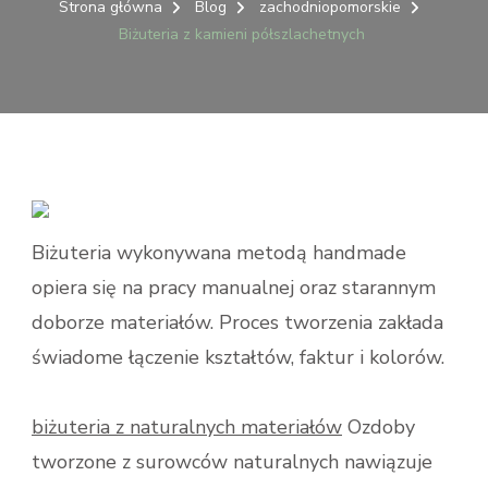
Z
Strona główna
Blog
zachodniopomorskie
KAMIENI
Biżuteria z kamieni półszlachetnych
PÓŁSZLACHETNYCH
Biżuteria wykonywana metodą handmade
opiera się na pracy manualnej oraz starannym
doborze materiałów. Proces tworzenia zakłada
świadome łączenie kształtów, faktur i kolorów.
biżuteria z naturalnych materiałów
Ozdoby
tworzone z surowców naturalnych nawiązuje