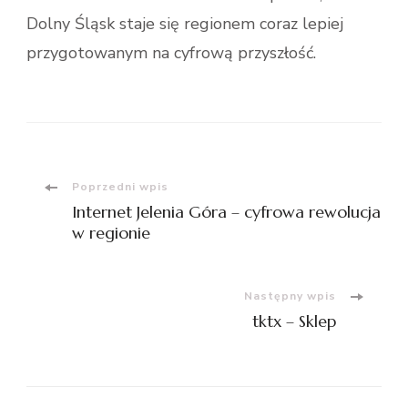
Dolny Śląsk staje się regionem coraz lepiej
przygotowanym na cyfrową przyszłość.
Nawigacja
Poprzedni wpis
Internet Jelenia Góra – cyfrowa rewolucja
wpisu
w regionie
Następny wpis
tktx – Sklep