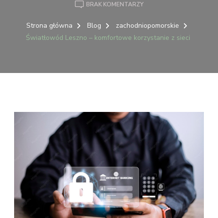
DO
BRAK KOMENTARZY
ŚWIATŁOWÓD
LESZNO
Strona główna
Blog
zachodniopomorskie
–
Światłowód Leszno – komfortowe korzystanie z sieci
KOMFORTOWE
KORZYSTANIE
Z
SIECI