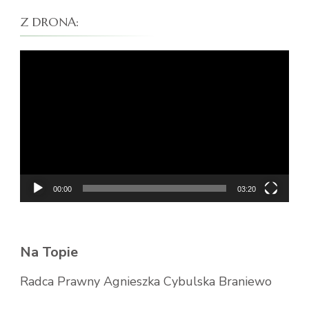
Z DRONA:
Odtwarzacz
video
00:00
03:20
Na Topie
Radca Prawny Agnieszka Cybulska Braniewo