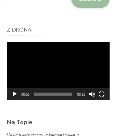
Z DRONA:
Odtwarzacz
video
00:00
03:20
Na Topie
Wydawnictwo internetowe z