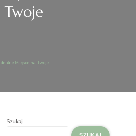
a Twoje
LA
Idealne Miejsce na Twoje
PREZĘ
ZNANIU:
BRAĆ
EALNE
EJSCE
OJE
Szukaj
DARZENIE?
SZUKAJ