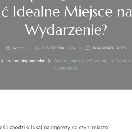
 Idealne Miejsce n
Wydarzenie?
DO
Adrian
21 WRZEŚNIA, 2024
BRAK KOMENTARZY
SA
NA
zachodniopomorskie
Sala na Imprezę w Poznaniu: Jak Wybrać 
IM
Wydarzenie?
W
PO
JAK
WY
ID
MI
NA
TW
WY
śli chodzi o lokal na imprezy, co czyni miasto