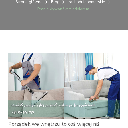
DYWANÓW
Strona główna
Blog
zachodniopomorskie
Z
Pranie dywanów z odbiorem
ODBIOREM
Porządek we wnętrzu to coś więcej niż