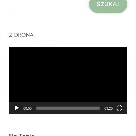
SZUKAJ
Z DRONA:
Odtwarzacz
video
00:00
03:20