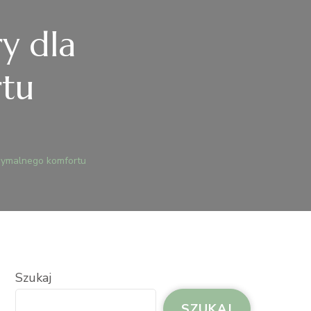
y dla
tu
DO
OWOCZESNE
LIMATYZATORY
symalnego komfortu
LA
AKSYMALNEGO
OMFORTU
Szukaj
SZUKAJ