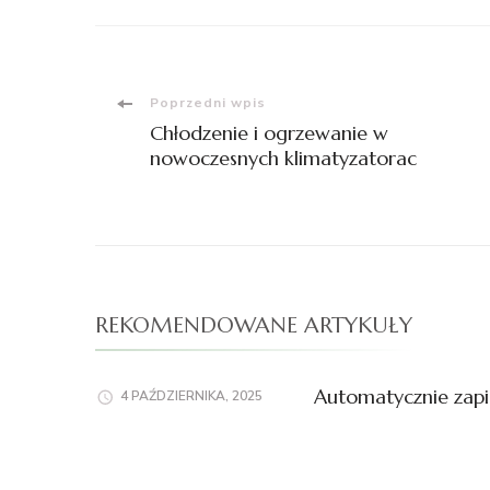
Nawigacja
Poprzedni wpis
Chłodzenie i ogrzewanie w
wpisu
nowoczesnych klimatyzatorac
REKOMENDOWANE ARTYKUŁY
Automatycznie zapi
4 PAŹDZIERNIKA, 2025