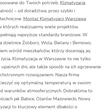
stosowane do Twoich potrzeb.
Klimatyzacja
alność – od doradztwa, przez szybki i
 techniczne.
Montaż Klimatyzacji Warszawa
w których realizujemy wiele projektów,
 spełniają najwyższe standardy branżowe. W
za dzielnice Żoliborz, Wola, Bielany i Bemowo,
iem wśród mieszkańców, którzy doceniają jej
 życia. Klimatyzacja w Warszawie to nie tylko
upalnych dni, ale także sposób na ich ogrzewanie
zechstronnym rozwiązaniem. Nasza firma
ł cieszyć się optymalną temperaturą w swoim
e od warunków atmosferycznych. Dobraklima to
ościach jak Babice, Ożarów Mazowiecki, Nowy
yzacji to kluczowy element dbałości o