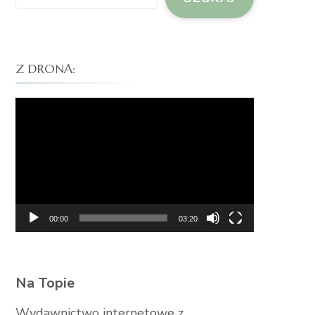
Z DRONA:
Odtwarzacz
video
00:00
03:20
Na Topie
Wydawnictwo internetowe z