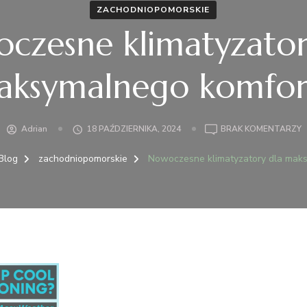
ZACHODNIOPOMORSKIE
czesne klimatyzator
aksymalnego komfor
Adrian
18 PAŹDZIERNIKA, 2024
BRAK KOMENTARZY
N
K
Blog
zachodniopomorskie
Nowoczesne klimatyzatory dla mak
D
M
K