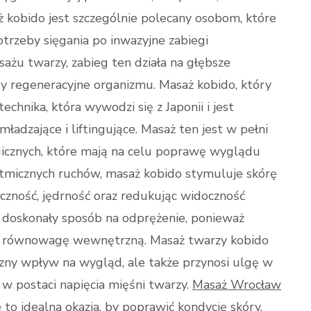
aż kobido jest szczególnie polecany osobom, które
trzeby sięgania po inwazyjne zabiegi
sażu twarzy, zabieg ten działa na głębsze
y regeneracyjne organizmu. Masaż kobido, który
echnika, która wywodzi się z Japonii i jest
ładzające i liftingujące. Masaż ten jest w pełni
gicznych, które mają na celu poprawę wyglądu
rytmicznych ruchów, masaż kobido stymuluje skórę
tyczność, jędrność oraz redukując widoczność
 doskonały sposób na odprężenie, ponieważ
ca równowagę wewnętrzną. Masaż twarzy kobido
czny wpływ na wygląd, ale także przynosi ulgę w
 w postaci napięcia mięśni twarzy.
Masaż Wrocław
 to idealna okazja, by poprawić kondycję skóry,