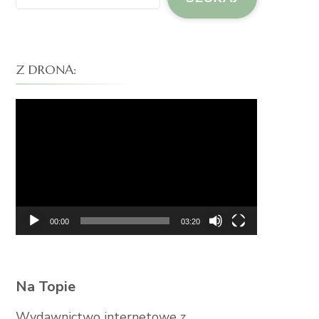
Z DRONA:
Odtwarzacz
video
00:00
03:20
Na Topie
Wydawnictwo internetowe z