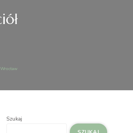
iół
AŻ
ł Wrocław
NIE
YJACIÓŁ
OCŁAW
Szukaj
SZUKAJ