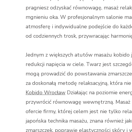
pragniesz odzyskać równowagę, masaż relak
mgnieniu oka. W profesjonalnym salonie m
atmosferę i indywidualne podejście do każde
od codziennych trosk, przywracając harmonię 
Jednym z większych atutów masażu kobido je
redukcji napięcia w ciele. Twarz jest szczegó
mogą prowadzić do powstawania zmarszczek
za doskonałą metodę relaksacyjną, która nie 
Kobido Wrocław
Działając na poziomie ene
przywrócić równowagę wewnętrzną. Masaż ko
ofercie firmy, której celem jest nie tylko re
japońska technika masażu, znana również jak
zmarszczek, poprawie elastyczności skóry i w