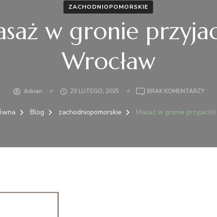
ZACHODNIOPOMORSKIE
saż w gronie przyjac
Wrocław
DO
Adrian
23 LUTEGO, 2025
BRAK KOMENTARZY
MAS
W
łówna
Blog
zachodniopomorskie
Masaż w gronie przyjació
GRO
PRZ
WR