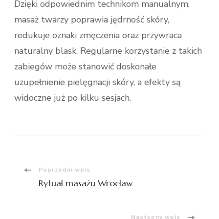
Dzięki odpowiednim technikom manualnym,
masaż twarzy poprawia jędrność skóry,
redukuje oznaki zmęczenia oraz przywraca
naturalny blask. Regularne korzystanie z takich
zabiegów może stanowić doskonałe
uzupełnienie pielęgnacji skóry, a efekty są
widoczne już po kilku sesjach.
Nawigacja
Poprzedni wpis
Rytuał masażu Wrocław
wpisu
Następny wpis