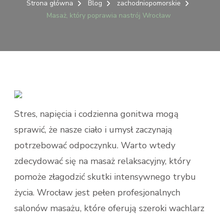
KTÓRY
Strona główna
Blog
zachodniopomorskie
POPRAWIA
Masaż, który poprawia nastrój Wrocław
NASTRÓJ
WROCŁAW
Stres, napięcia i codzienna gonitwa mogą
sprawić, że nasze ciało i umysł zaczynają
potrzebować odpoczynku. Warto wtedy
zdecydować się na masaż relaksacyjny, który
pomoże złagodzić skutki intensywnego trybu
życia. Wrocław jest pełen profesjonalnych
salonów masażu, które oferują szeroki wachlarz