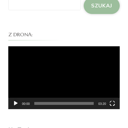
SZUKAJ
Z DRONA:
Odtwarzacz
video
00:00
03:20