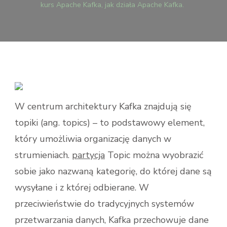
KAFKA
kurs Apache Kafka, jak działa Apache Kafka.
JAK
DZIA
APAC
KAFKA
W centrum architektury Kafka znajdują się
topiki (ang. topics) – to podstawowy element,
który umożliwia organizację danych w
strumieniach.
partycja
Topic można wyobrazić
sobie jako nazwaną kategorię, do której dane są
wysyłane i z której odbierane. W
przeciwieństwie do tradycyjnych systemów
przetwarzania danych, Kafka przechowuje dane