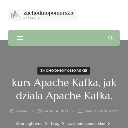
ZACHODNIOPOMORSKIE
kurs Apache Kafka, jak
działa Apache Kafka.
DO
Adrian
24 LIPCA, 2023
BRAK KOMENTARZY
KURS
APAC
Strona główna
Blog
zachodniopomorskie