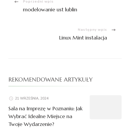
Nawigacja
Poprzedni wpis
modelowanie ust lublin
wpisu
Następny wpis
Linux Mint instalacja
REKOMENDOWANE ARTYKUŁY
21 WRZEŚNIA, 2024
Sala na Imprezę w Poznaniu: Jak
Wybrać Idealne Miejsce na
Twoje Wydarzenie?