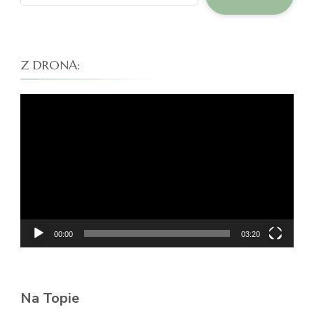
Z DRONA:
Odtwarzacz
video
00:00
03:20
Na Topie