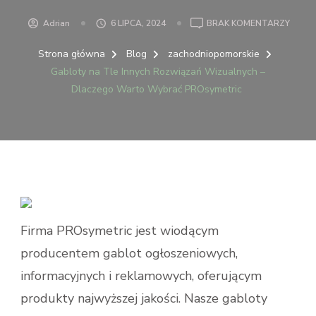
DO
Adrian
6 LIPCA, 2024
BRAK KOMENTARZY
GABL
NA
Strona główna
Blog
zachodniopomorskie
TLE
Gabloty na Tle Innych Rozwiązań Wizualnych –
INNYC
Dlaczego Warto Wybrać PROsymetric
ROZW
WIZU
–
DLAC
WART
WYBR
PROS
Firma PROsymetric jest wiodącym
producentem gablot ogłoszeniowych,
informacyjnych i reklamowych, oferującym
produkty najwyższej jakości. Nasze gabloty