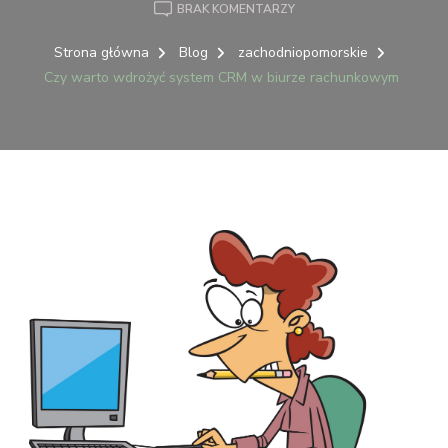
DO
BRAK KOMENTARZY
CZY
WARTO
Strona główna
Blog
zachodniopomorskie
WDROŻYĆ
Czy warto wdrożyć system CRM w biurze rachunkowym
SYSTEM
CRM
W
BIURZE
RACHUNKOWYM