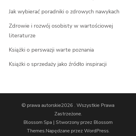
Jak wybierać poradniki o zdrowych nawykach
Zdrowie i rozwój osobisty w wartościowej
literaturze
Książki o perswazji warte poznania
Książki o sprzedaży jako źródło inspiracji
© prawa autorskie2026
. Wszystkie Prawa
Zastrzeżone.
Blossom Spa | Stworzony przez
Blossom
Themes
.Napędzane przez
WordPress
.